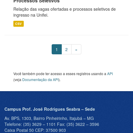
Processos Seletivos
Relação das vagas ofertadas e processos seletivos de
ingresso na Unifei.
CSV
1
2
»
Você também pode ter acesso a esses registros usando a
API
(veja
Documentação da API
).
Campus Prof. José Rodrigues Seabra – Sede
Av. BPS, 1303, Bairro Pinheirinho, Itajubá – MG
Telefone: (35) 3629 – 1101 Fax: (35) 3622 – 3596
Caixa Postal 50 CEP: 37500 903