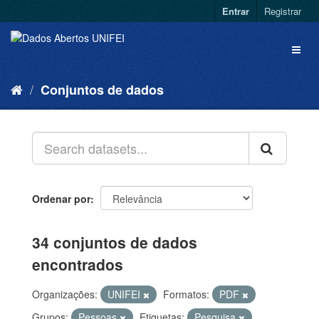
Entrar
Registrar
Conjuntos de dados
Ordenar por
34 conjuntos de dados
encontrados
Organizações:
UNIFEI
Formatos:
PDF
Grupos:
Pessoas
Etiquetas:
Pesquisa