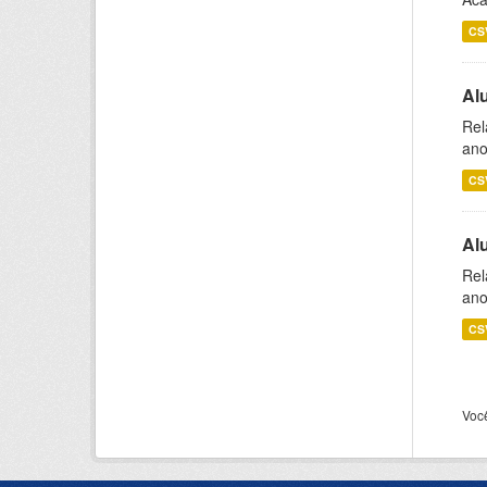
CS
Al
Rel
ano
CS
Al
Rel
ano
CS
Voc