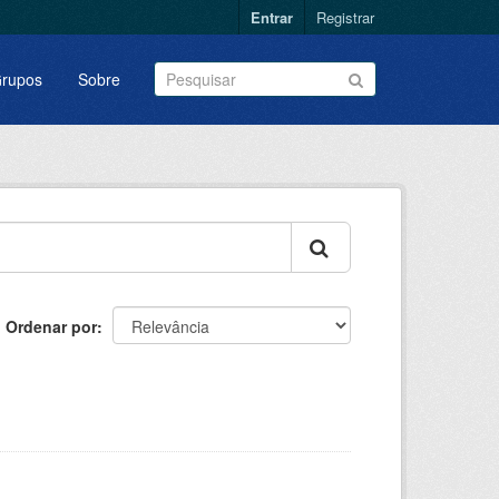
Entrar
Registrar
rupos
Sobre
Ordenar por