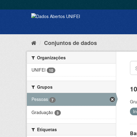
Conjuntos de dados
Organizações
UNIFEI
10
Grupos
10
Pessoas
7
Gru
I
Graduação
3
Etiquetas
Ba