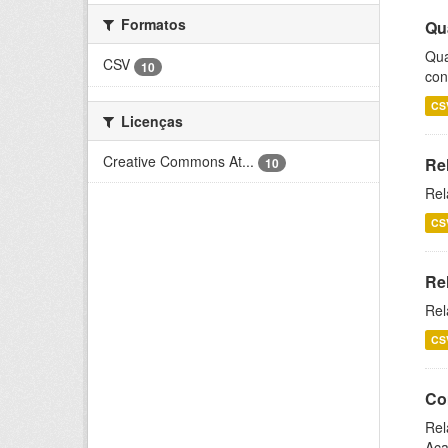
Formatos
Qu
Qua
CSV
10
con
CS
Licenças
Creative Commons At...
Re
10
Rel
CS
Re
Rel
CS
Co
Rel
Aca