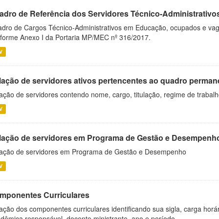
adro de Referência dos Servidores Técnico-Administrati
dro de Cargos Técnico-Administrativos em Educação, ocupados e vagos 
forme Anexo I da Portaria MP/MEC nº 316/2017.
V
lação de servidores ativos pertencentes ao quadro permane
ação de servidores contendo nome, cargo, titulação, regime de trabal
V
lação de servidores em Programa de Gestão e Desempenh
ação de servidores em Programa de Gestão e Desempenho
V
mponentes Curriculares
ação dos componentes curriculares identificando sua sigla, carga horá
dêmica responsável, docente ministrante, ano e período...