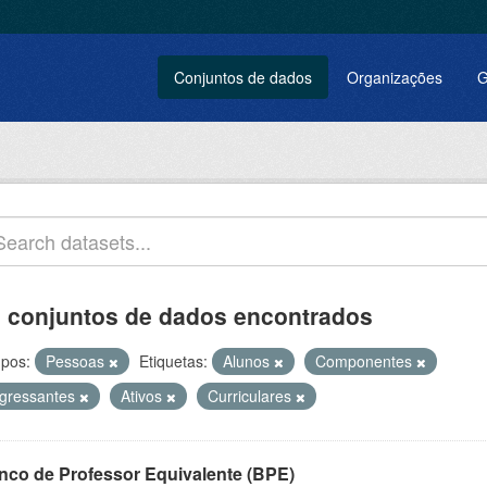
Conjuntos de dados
Organizações
G
 conjuntos de dados encontrados
pos:
Pessoas
Etiquetas:
Alunos
Componentes
ngressantes
Ativos
Curriculares
nco de Professor Equivalente (BPE)