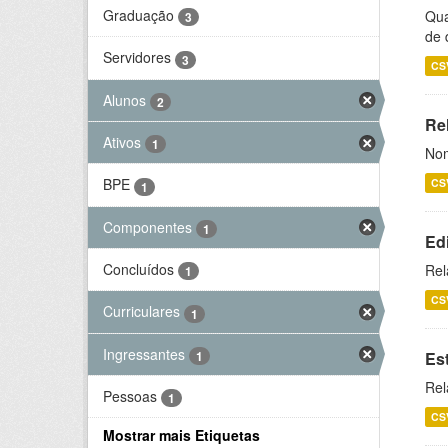
Graduação
Qua
3
de 
Servidores
3
CS
Alunos
2
Rel
Ativos
1
Nom
BPE
CS
1
Componentes
1
Ed
Concluídos
Rel
1
CS
Curriculares
1
Ingressantes
1
Es
Rel
Pessoas
1
CS
Mostrar mais Etiquetas