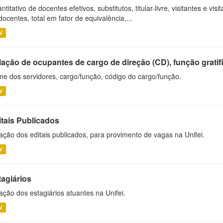
ntitativo de docentes efetivos, substitutos, titular-livre, visitantes e vi
docentes, total em fator de equivalência,...
V
ação de ocupantes de cargo de direção (CD), função gratifi
e dos servidores, cargo/função, código do cargo/função.
V
itais Publicados
ação dos editais publicados, para provimento de vagas na Unifei.
V
tagiários
ação dos estagiários atuantes na Unifei.
V