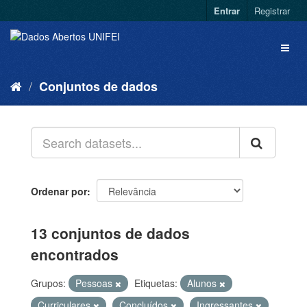
Entrar
Registrar
Conjuntos de dados
Ordenar por
13 conjuntos de dados
encontrados
Grupos:
Pessoas
Etiquetas:
Alunos
Curriculares
Concluídos
Ingressantes