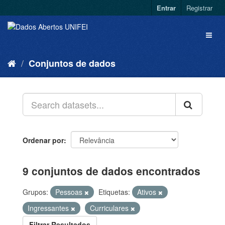
Entrar
Registrar
Conjuntos de dados
Ordenar por
9 conjuntos de dados encontrados
Grupos:
Pessoas
Etiquetas:
Ativos
Ingressantes
Curriculares
Filtrar Resultados