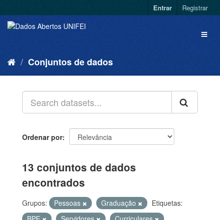
Entrar
Registrar
Conjuntos de dados
Ordenar por
13 conjuntos de dados
encontrados
Grupos:
Pessoas
Graduação
Etiquetas:
BPE
Servidores
Curriculares