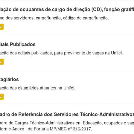
ação de ocupantes de cargo de direção (CD), função gratifi
e dos servidores, cargo/função, código do cargo/função.
V
itais Publicados
ação dos editais publicados, para provimento de vagas na Unifei.
V
tagiários
ação dos estagiários atuantes na Unifei.
V
adro de Referência dos Servidores Técnico-Administrati
dro de Cargos Técnico-Administrativos em Educação, ocupados e vagos 
forme Anexo I da Portaria MP/MEC nº 316/2017.