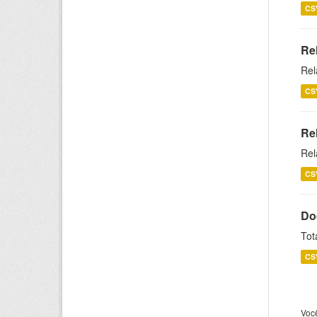
CS
Re
Rel
CS
Re
Rel
CS
Do
Tot
CS
Voc