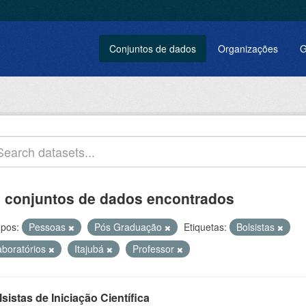
Conjuntos de dados
Organizações
G
 conjuntos de dados encontrados
pos:
Pessoas
Pós Graduação
Etiquetas:
Bolsistas
aboratórios
Itajubá
Professor
sistas de Iniciação Científica