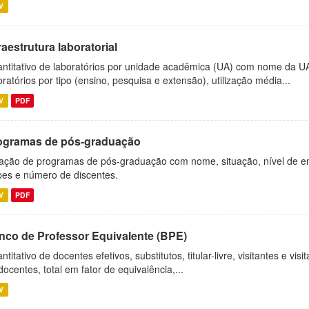
V
raestrutura laboratorial
ntitativo de laboratórios por unidade acadêmica (UA) com nome da U
oratórios por tipo (ensino, pesquisa e extensão), utilização média...
V
PDF
ogramas de pós-graduação
ação de programas de pós-graduação com nome, situação, nível de ens
es e número de discentes.
V
PDF
nco de Professor Equivalente (BPE)
ntitativo de docentes efetivos, substitutos, titular-livre, visitantes e vi
docentes, total em fator de equivalência,...
V