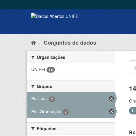
Conjuntos de dados
Organizações
UNIFEI
14
Grupos
14
Pessoas
7
Gru
L
Pós Graduação
7
Etiquetas
Bol