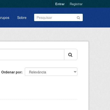
Entrar
Registrar
rupos
Sobre
Ordenar por