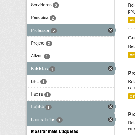
Servidores
Rel
3
pro
Pesquisa
2
CS
Professor
2
Gr
Projeto
2
Rel
Ativos
CS
1
Bolsistas
1
Pr
BPE
Rel
1
cam
Itabira
1
CS
Itajubá
1
Pr
Laboratórios
1
Rel
cam
Mostrar mais Etiquetas