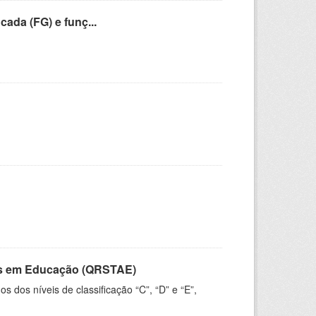
cada (FG) e funç...
vos em Educação (QRSTAE)
dos níveis de classificação “C”, “D” e “E”,