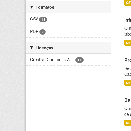
CS
Formatos
CSV
Inf
14
Qua
PDF
2
lab
CS
Licenças
Creative Commons At...
Pr
14
Rel
Cap
CS
Ba
Qua
de 
CS