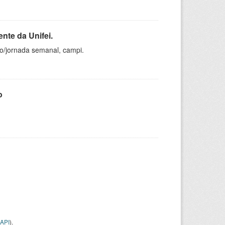
nte da Unifei.
ho/jornada semanal, campi.
o
API
).