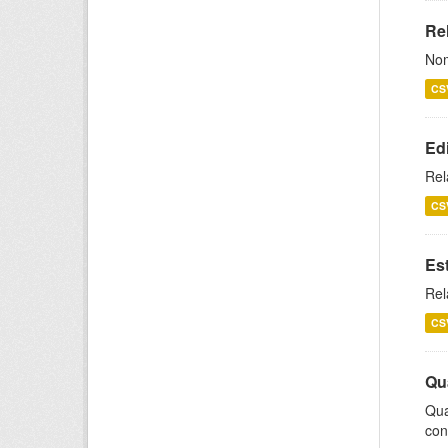
Rel
Nom
CS
Ed
Rel
CS
Es
Rel
CS
Qu
Qua
con