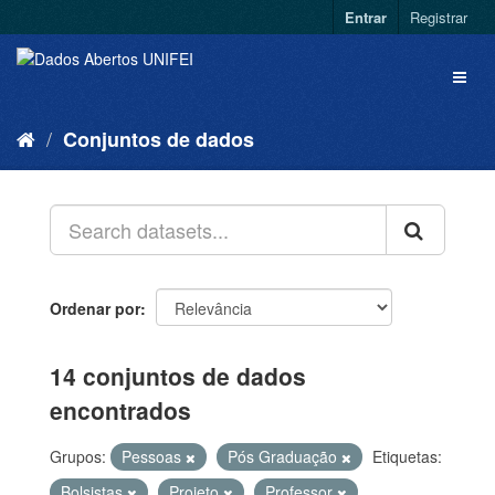
Entrar
Registrar
Conjuntos de dados
Ordenar por
14 conjuntos de dados
encontrados
Grupos:
Pessoas
Pós Graduação
Etiquetas:
Bolsistas
Projeto
Professor