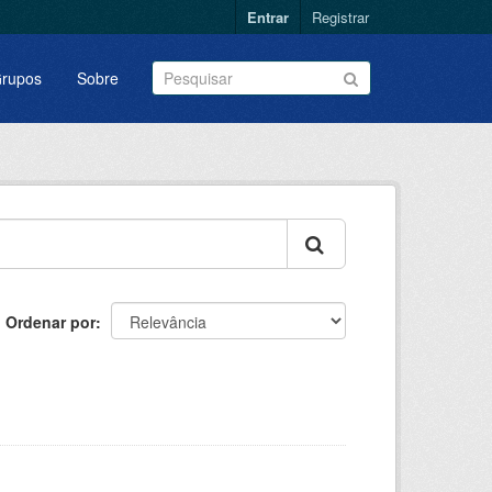
Entrar
Registrar
rupos
Sobre
Ordenar por