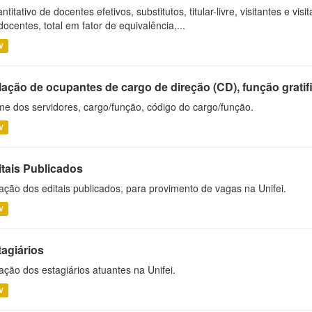
ntitativo de docentes efetivos, substitutos, titular-livre, visitantes e vi
docentes, total em fator de equivalência,...
V
ação de ocupantes de cargo de direção (CD), função gratifi
e dos servidores, cargo/função, código do cargo/função.
V
itais Publicados
ação dos editais publicados, para provimento de vagas na Unifei.
V
tagiários
ação dos estagiários atuantes na Unifei.
V