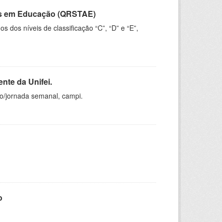
vos em Educação (QRSTAE)
dos níveis de classificação “C”, “D” e “E”,
nte da Unifei.
ho/jornada semanal, campi.
o