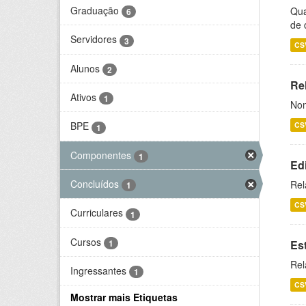
Graduação
Qua
6
de 
Servidores
3
CS
Alunos
2
Rel
Ativos
1
Nom
BPE
CS
1
Componentes
1
Ed
Concluídos
Rel
1
CS
Curriculares
1
Cursos
1
Es
Rel
Ingressantes
1
CS
Mostrar mais Etiquetas