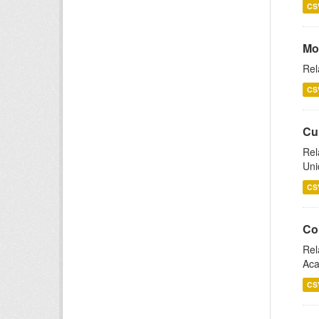
CS
Mo
Rel
CS
Cu
Rel
Uni
CS
Co
Rel
Aca
CS