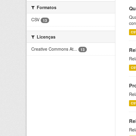
Formatos
Qu
Qua
CSV
13
con
CS
Licenças
Creative Commons At...
Re
13
Rel
CS
Pr
Rel
CS
Re
Rel