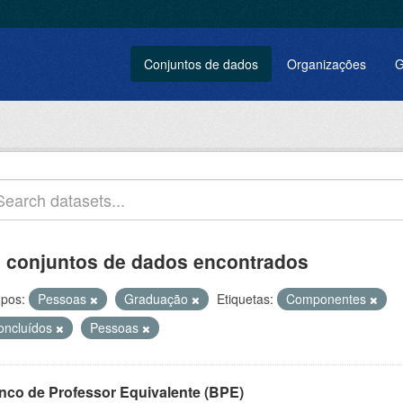
Conjuntos de dados
Organizações
G
 conjuntos de dados encontrados
pos:
Pessoas
Graduação
Etiquetas:
Componentes
oncluídos
Pessoas
nco de Professor Equivalente (BPE)