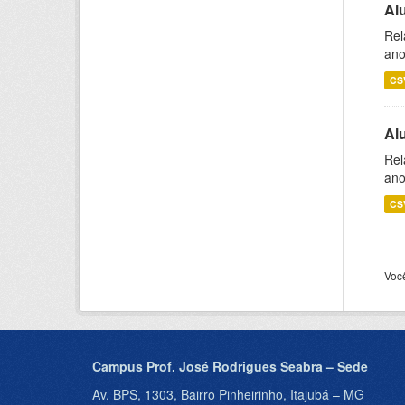
Al
Rel
ano
CS
Al
Rel
ano
CS
Voc
Campus Prof. José Rodrigues Seabra – Sede
Av. BPS, 1303, Bairro Pinheirinho, Itajubá – MG