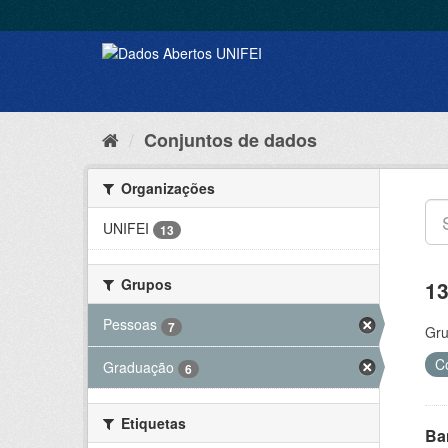
Conjuntos de dados
Organizações
UNIFEI
13
Grupos
13
Pessoas
7
Gru
C
Graduação
6
Etiquetas
Ba