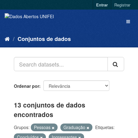
Entrar
Registrar
Conjuntos de dados
Ordenar por
13 conjuntos de dados
encontrados
Grupos:
Pessoas
Graduação
Etiquetas:
Concluídos
Ingressantes