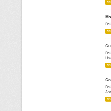
CS
Mo
Rel
CS
Cu
Rel
Uni
CS
Co
Rel
Aca
CS