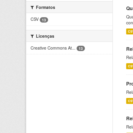
Formatos
Qu
Qua
CSV
13
con
CS
Licenças
Creative Commons At...
Re
13
Rel
CS
Pr
Rel
CS
Re
Rel