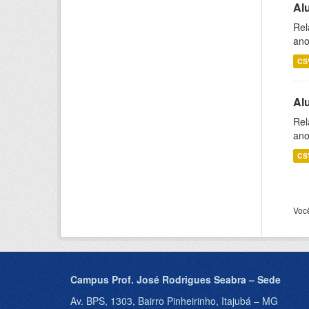
Al
Rel
ano
CS
Al
Rel
ano
CS
Voc
Campus Prof. José Rodrigues Seabra – Sede
Av. BPS, 1303, Bairro Pinheirinho, Itajubá – MG