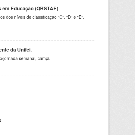
vos em Educação (QRSTAE)
dos níveis de classificação “C”, “D” e “E”,
nte da Unifei.
ho/jornada semanal, campi.
o