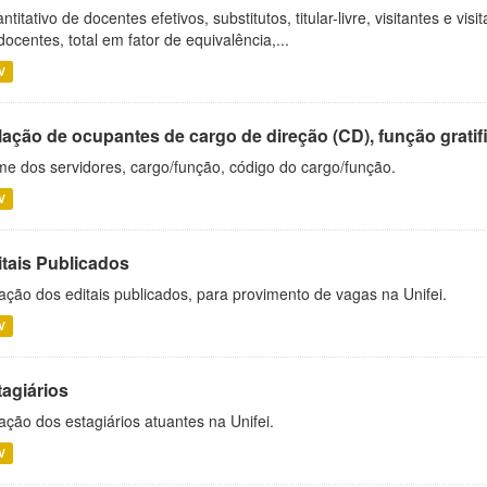
ntitativo de docentes efetivos, substitutos, titular-livre, visitantes e vi
docentes, total em fator de equivalência,...
V
ação de ocupantes de cargo de direção (CD), função gratifi
e dos servidores, cargo/função, código do cargo/função.
V
itais Publicados
ação dos editais publicados, para provimento de vagas na Unifei.
V
tagiários
ação dos estagiários atuantes na Unifei.
V