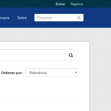
Entrar
Registrar
rupos
Sobre
Ordenar por