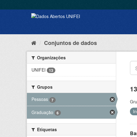
Conjuntos de dados
Organizações
UNIFEI
13
Grupos
13
Pessoas
7
Gru
I
Graduação
6
Etiquetas
Ba