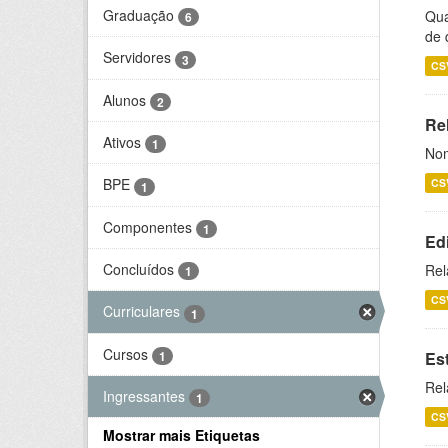
Graduação
Qua
6
de 
Servidores
3
CS
Alunos
2
Rel
Ativos
1
Nom
BPE
CS
1
Componentes
1
Ed
Concluídos
Rel
1
CS
Curriculares
1
Cursos
1
Es
Rel
Ingressantes
1
CS
Mostrar mais Etiquetas