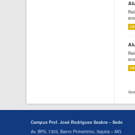
Al
Rel
ano
CS
Al
Rel
ano
CS
Voc
Campus Prof. José Rodrigues Seabra – Sede
Av. BPS, 1303, Bairro Pinheirinho, Itajubá – MG