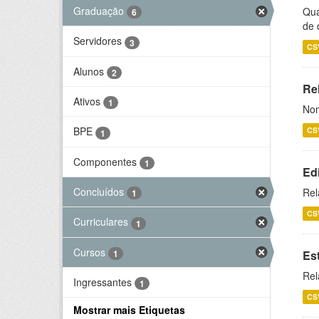
Graduação
Qua
6
de 
Servidores
3
CS
Alunos
2
Rel
Ativos
1
Nom
BPE
CS
1
Componentes
1
Ed
Concluídos
Rel
1
CS
Curriculares
1
Cursos
1
Es
Rel
Ingressantes
1
CS
Mostrar mais Etiquetas