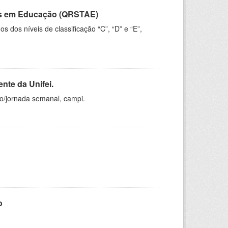
vos em Educação (QRSTAE)
dos níveis de classificação “C”, “D” e “E”,
nte da Unifei.
ho/jornada semanal, campi.
o