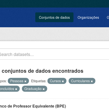
Conjuntos de dados
Organizações
G
 conjuntos de dados encontrados
pos:
Pessoas
Etiquetas:
Cursos
Curriculares
oncluídos
Graduação
nco de Professor Equivalente (BPE)