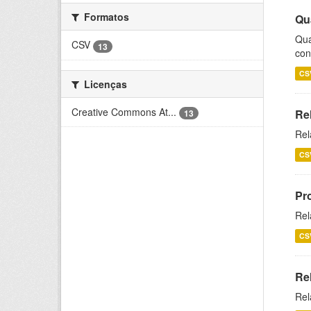
Formatos
Qu
Qua
CSV
13
con
CS
Licenças
Creative Commons At...
Re
13
Rel
CS
Pr
Rel
CS
Re
Rel