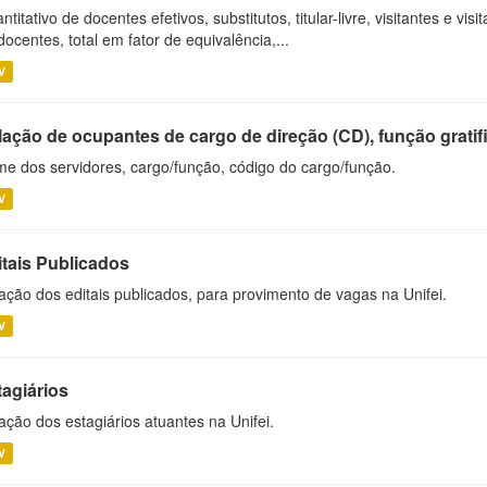
ntitativo de docentes efetivos, substitutos, titular-livre, visitantes e vi
docentes, total em fator de equivalência,...
V
ação de ocupantes de cargo de direção (CD), função gratifi
e dos servidores, cargo/função, código do cargo/função.
V
itais Publicados
ação dos editais publicados, para provimento de vagas na Unifei.
V
tagiários
ação dos estagiários atuantes na Unifei.
V