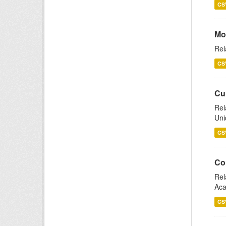
CS
Mo
Rel
CS
Cu
Rel
Uni
CS
Co
Rel
Aca
CS