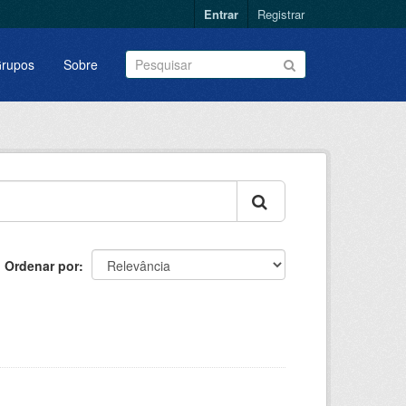
Entrar
Registrar
rupos
Sobre
Ordenar por