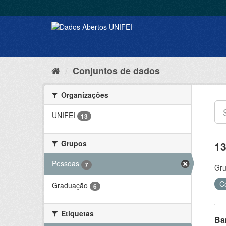
Conjuntos de dados
Organizações
UNIFEI
13
Grupos
13
Pessoas
7
Gru
C
Graduação
6
Etiquetas
Ba