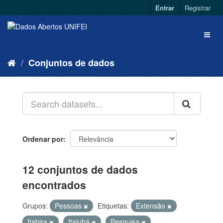
Entrar
Registrar
Conjuntos de dados
Ordenar por
12 conjuntos de dados
encontrados
Grupos:
Pessoas
Etiquetas:
Extensão
Itabira
Itajubá
Pesquisa