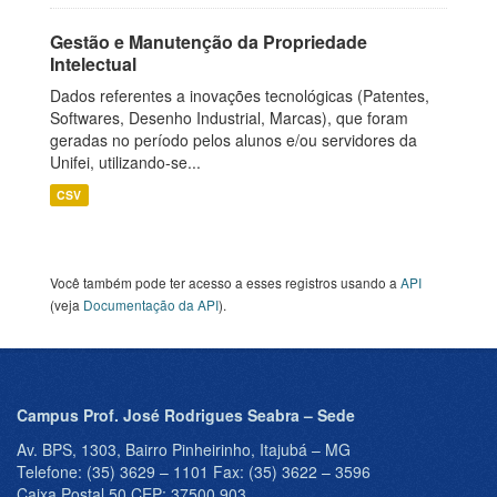
Gestão e Manutenção da Propriedade
Intelectual
Dados referentes a inovações tecnológicas (Patentes,
Softwares, Desenho Industrial, Marcas), que foram
geradas no período pelos alunos e/ou servidores da
Unifei, utilizando-se...
CSV
Você também pode ter acesso a esses registros usando a
API
(veja
Documentação da API
).
Campus Prof. José Rodrigues Seabra – Sede
Av. BPS, 1303, Bairro Pinheirinho, Itajubá – MG
Telefone: (35) 3629 – 1101 Fax: (35) 3622 – 3596
Caixa Postal 50 CEP: 37500 903