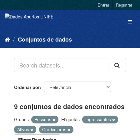
Entrar
Registrar
Conjuntos de dados
Ordenar por
9 conjuntos de dados encontrados
Grupos:
Pessoas
Etiquetas:
Ingressantes
Ativos
Curriculares
Filtrar Resultados