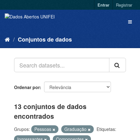
Entrar
Registrar
Conjuntos de dados
Ordenar por
13 conjuntos de dados
encontrados
Grupos:
Pessoas
Graduação
Etiquetas:
Ingressantes
Componentes