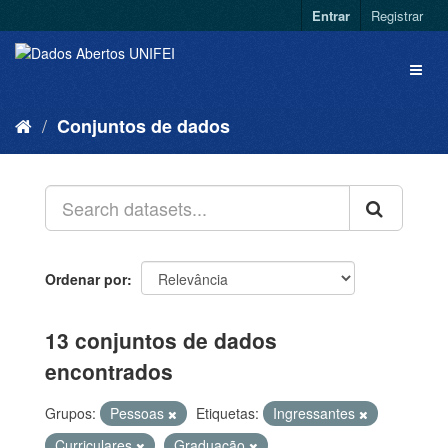
Entrar
Registrar
Conjuntos de dados
Ordenar por
13 conjuntos de dados
encontrados
Grupos:
Pessoas
Etiquetas:
Ingressantes
Curriculares
Graduação