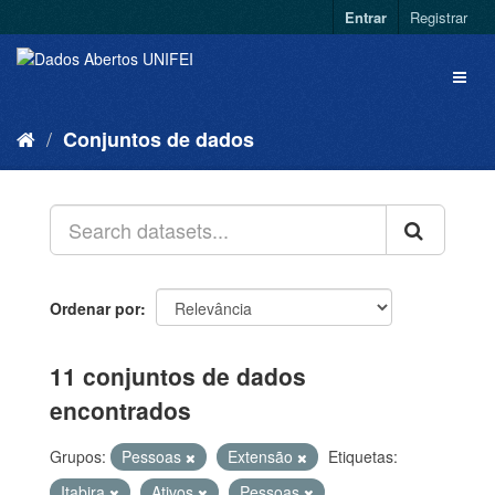
Entrar
Registrar
Conjuntos de dados
Ordenar por
11 conjuntos de dados
encontrados
Grupos:
Pessoas
Extensão
Etiquetas:
Itabira
Ativos
Pessoas