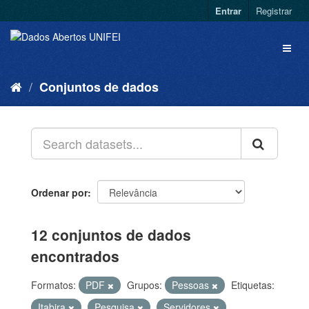
Entrar
Registrar
Conjuntos de dados
Ordenar por
12 conjuntos de dados
encontrados
Formatos:
PDF
Grupos:
Pessoas
Etiquetas:
Itabira
Pesquisa
Servidores