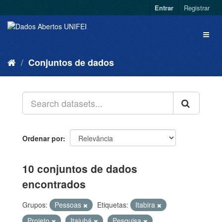
Entrar
Registrar
Conjuntos de dados
Ordenar por
10 conjuntos de dados
encontrados
Grupos:
Pessoas
Etiquetas:
Itabira
Projeto
Itajubá
Pesquisa