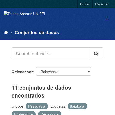
Entrar
Registrar
Conjuntos de dados
Ordenar por
11 conjuntos de dados
encontrados
Grupos:
Pessoas
Etiquetas:
Itajubá
Professor
Pesquisa