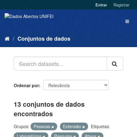
Entrar
Registrar
Conjuntos de dados
Ordenar por
13 conjuntos de dados
encontrados
Grupos:
Pessoas
Extensão
Etiquetas:
Laboratórios
Pesquisa
Ativos