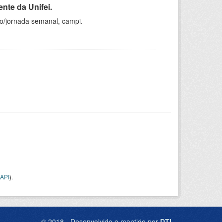
nte da Unifei.
ho/jornada semanal, campi.
API
).
© 2018 - Desenvolvido e mantido por
DTI