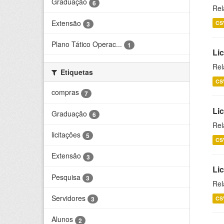
Graduação
6
Rel
Extensão
CS
3
Plano Tático Operac...
1
Lic
Rel
Etiquetas
CS
compras
7
Lic
Graduação
6
Rel
licitações
5
CS
Extensão
3
Li
Pesquisa
3
Rel
Servidores
CS
3
Alunos
2