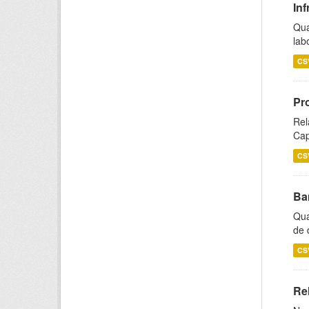
Inf
Qua
lab
CS
Pr
Rel
Cap
CS
Ba
Qua
de 
CS
Rel