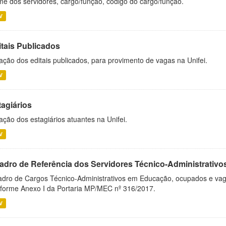
e dos servidores, cargo/função, código do cargo/função.
V
itais Publicados
ação dos editais publicados, para provimento de vagas na Unifei.
V
tagiários
ação dos estagiários atuantes na Unifei.
V
adro de Referência dos Servidores Técnico-Administrati
dro de Cargos Técnico-Administrativos em Educação, ocupados e vagos 
forme Anexo I da Portaria MP/MEC nº 316/2017.
V