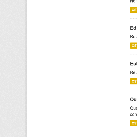
Nom
CS
Ed
Rel
CS
Es
Rel
CS
Qu
Qua
con
CS