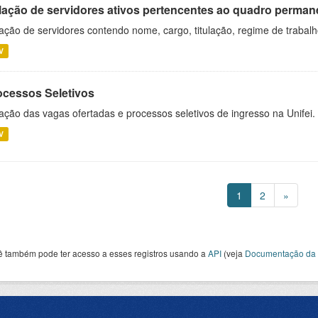
lação de servidores ativos pertencentes ao quadro permane
ação de servidores contendo nome, cargo, titulação, regime de trabal
V
ocessos Seletivos
ação das vagas ofertadas e processos seletivos de ingresso na Unifei.
V
1
2
»
ê também pode ter acesso a esses registros usando a
API
(veja
Documentação da 