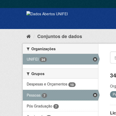
Conjuntos de dados
Organizações
UNIFEI
34
Grupos
34
Despesas e Orçamentos
10
Org
P
Pessoas
7
Pós Graduação
7
Lic