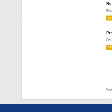
Re
Rel
CS
Pr
Rel
CS
Voc