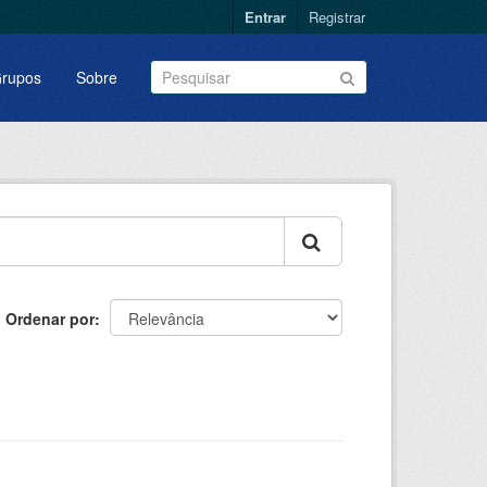
Entrar
Registrar
rupos
Sobre
Ordenar por