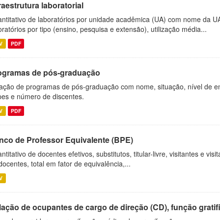
raestrutura laboratorial
ntitativo de laboratórios por unidade acadêmica (UA) com nome da U
oratórios por tipo (ensino, pesquisa e extensão), utilização média...
V
PDF
ogramas de pós-graduação
ação de programas de pós-graduação com nome, situação, nível de ens
es e número de discentes.
V
PDF
nco de Professor Equivalente (BPE)
ntitativo de docentes efetivos, substitutos, titular-livre, visitantes e vi
docentes, total em fator de equivalência,...
V
ação de ocupantes de cargo de direção (CD), função gratifi