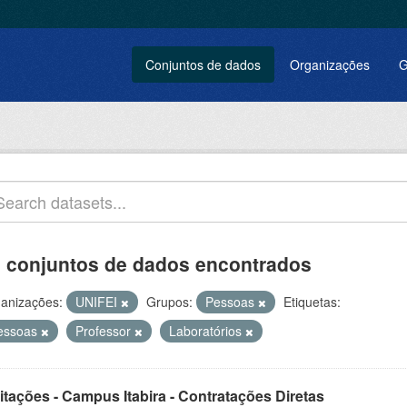
Conjuntos de dados
Organizações
G
 conjuntos de dados encontrados
anizações:
UNIFEI
Grupos:
Pessoas
Etiquetas:
essoas
Professor
Laboratórios
itações - Campus Itabira - Contratações Diretas