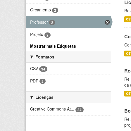
Li
Orçamento
2
Rel
CS
Professor
2
Projeto
2
Co
Con
Mostrar mais Etiquetas
CS
Formatos
CSV
34
Re
Rel
PDF
2
da 
CS
Licenças
Creative Commons At...
34
Bol
Rel
pro