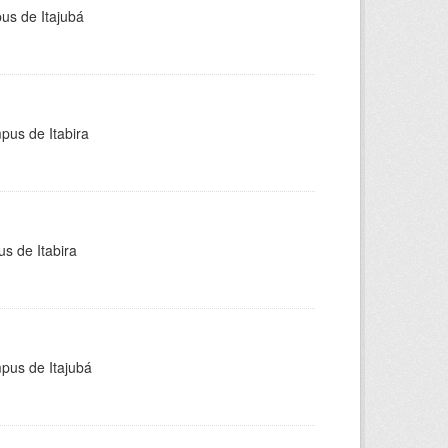
pus de Itajubá
pus de Itabira
s de Itabira
mpus de Itajubá