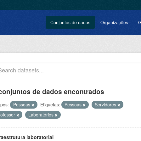
Conjuntos de dados
Organizações
G
conjuntos de dados encontrados
pos:
Pessoas
Etiquetas:
Pessoas
Servidores
rofessor
Laboratórios
raestrutura laboratorial