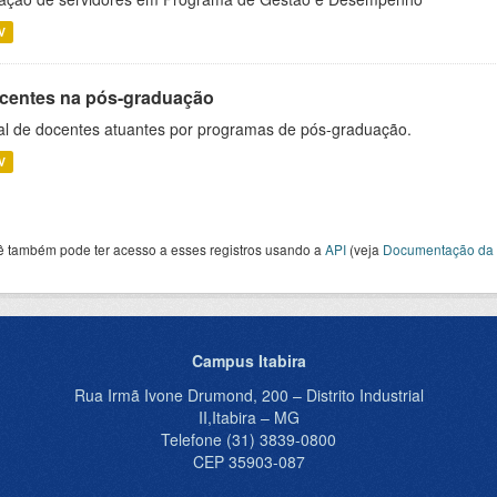
V
centes na pós-graduação
al de docentes atuantes por programas de pós-graduação.
V
ê também pode ter acesso a esses registros usando a
API
(veja
Documentação da 
Campus Itabira
Rua Irmã Ivone Drumond, 200 – Distrito Industrial
II,Itabira – MG
Telefone (31) 3839-0800
CEP 35903-087