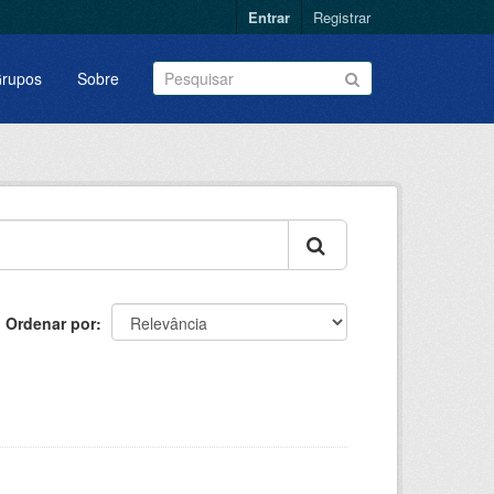
Entrar
Registrar
rupos
Sobre
Ordenar por