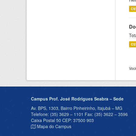
CS
Do
Tot
CS
Voc
Campus Prof. José Rodrigues Seabra – Sede
Av. BPS, 1303, Bairro Pinheirinho, Itajubá – MG
Telefone: (35) 3629 – 1101 Fax: (35) 3622 – 3596
Caixa Postal 50 CEP: 37500 903
Mapa do Campus