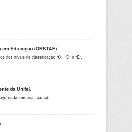
vos em Educação (QRSTAE)
dos níveis de classificação “C”, “D” e “E”,
nte da Unifei.
ho/jornada semanal, campi.
o