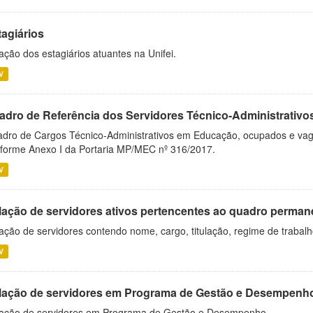
tagiários
ação dos estagiários atuantes na Unifei.
V
adro de Referência dos Servidores Técnico-Administrati
dro de Cargos Técnico-Administrativos em Educação, ocupados e vagos 
forme Anexo I da Portaria MP/MEC nº 316/2017.
V
lação de servidores ativos pertencentes ao quadro permane
ação de servidores contendo nome, cargo, titulação, regime de trabal
V
lação de servidores em Programa de Gestão e Desempenh
ação de servidores em Programa de Gestão e Desempenho