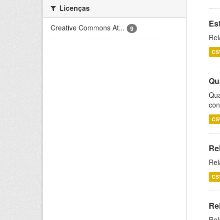
Licenças
Es
Creative Commons At...
9
Rel
CS
Qu
Qua
con
CS
Re
Rel
CS
Re
Rel