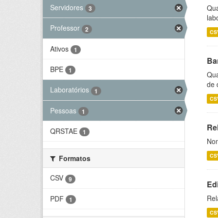
Servidores
Qua
3
lab
Professor
2
CS
Ativos
1
Ba
BPE
1
Qua
de 
Laboratórios
1
CS
Pessoas
1
Rel
QRSTAE
1
Nom
CS
Formatos
CSV
9
Ed
Rel
PDF
1
CS