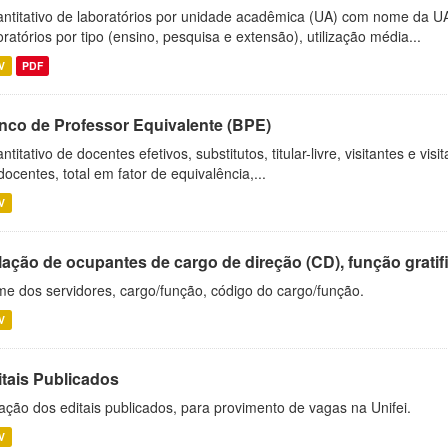
ntitativo de laboratórios por unidade acadêmica (UA) com nome da U
oratórios por tipo (ensino, pesquisa e extensão), utilização média...
V
PDF
nco de Professor Equivalente (BPE)
ntitativo de docentes efetivos, substitutos, titular-livre, visitantes e vi
docentes, total em fator de equivalência,...
V
ação de ocupantes de cargo de direção (CD), função gratifi
e dos servidores, cargo/função, código do cargo/função.
V
itais Publicados
ação dos editais publicados, para provimento de vagas na Unifei.
V