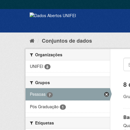
Conjuntos de dados
Organizações
UNIFEI
8
Grupos
8 
Pessoas
7
Gru
Pós Graduação
1
Ba
Etiquetas
Qua