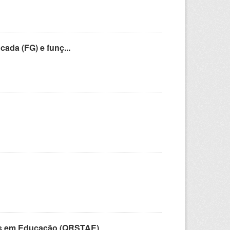
cada (FG) e funç...
vos em Educação (QRSTAE)