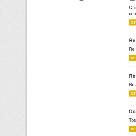
Qua
con
CS
Re
Rel
CS
Re
Rel
CS
Do
Tot
CS