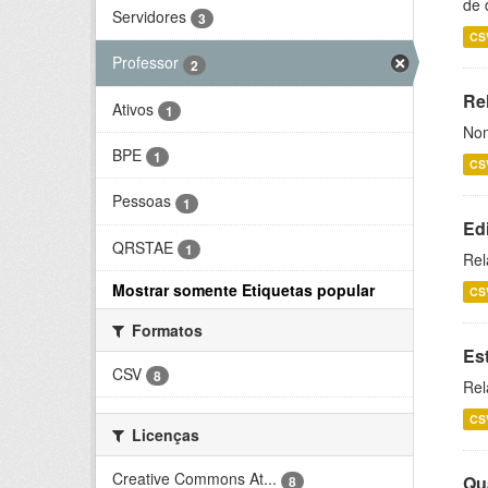
de 
Servidores
3
CS
Professor
2
Rel
Ativos
1
Nom
BPE
1
CS
Pessoas
1
Ed
QRSTAE
1
Rel
Mostrar somente Etiquetas popular
CS
Formatos
Es
CSV
8
Rel
CS
Licenças
Creative Commons At...
Qu
8