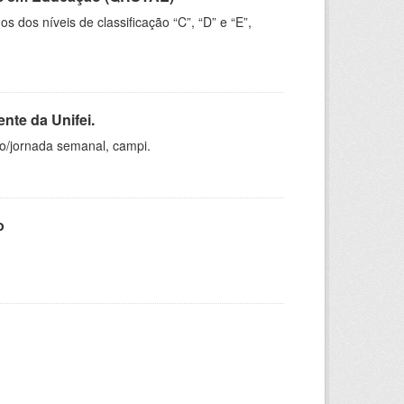
dos níveis de classificação “C”, “D” e “E”,
nte da Unifei.
ho/jornada semanal, campi.
o