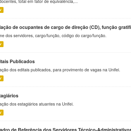
docentes, total em fator de equivalência,...
V
ação de ocupantes de cargo de direção (CD), função gratifi
e dos servidores, cargo/função, código do cargo/função.
V
itais Publicados
ação dos editais publicados, para provimento de vagas na Unifei.
V
tagiários
ação dos estagiários atuantes na Unifei.
V
adro de Referência dos Servidores Técnico-Administrati