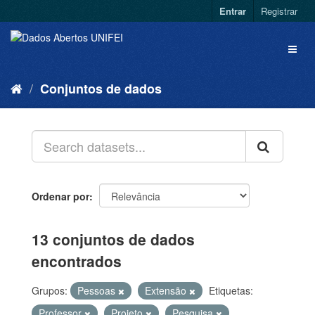
Entrar
Registrar
Conjuntos de dados
Ordenar por
13 conjuntos de dados
encontrados
Grupos:
Pessoas
Extensão
Etiquetas:
Professor
Projeto
Pesquisa