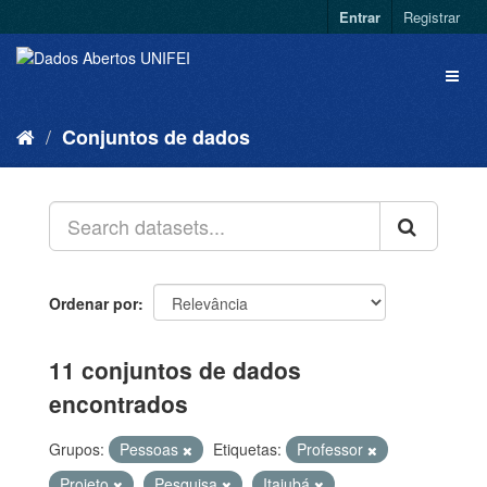
Entrar
Registrar
Conjuntos de dados
Ordenar por
11 conjuntos de dados
encontrados
Grupos:
Pessoas
Etiquetas:
Professor
Projeto
Pesquisa
Itajubá