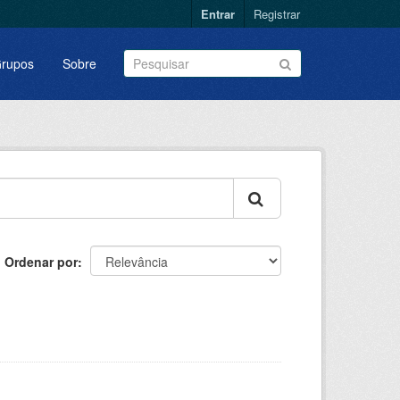
Entrar
Registrar
rupos
Sobre
Ordenar por