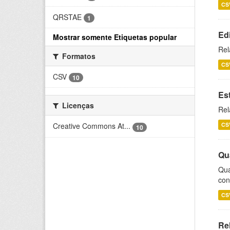
CS
QRSTAE
1
Ed
Mostrar somente Etiquetas popular
Rel
Formatos
CS
CSV
10
Es
Licenças
Rel
CS
Creative Commons At...
10
Qu
Qua
con
CS
Re