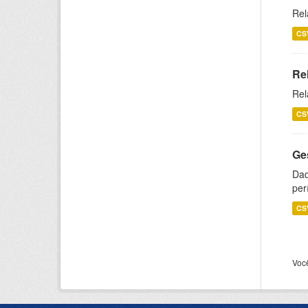
Rel
CS
Re
Rel
CS
Ge
Dad
per
CS
Voc