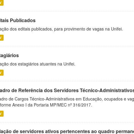
V
itais Publicados
ação dos editais publicados, para provimento de vagas na Unifei.
V
tagiários
ação dos estagiários atuantes na Unifei.
V
adro de Referência dos Servidores Técnico-Administrati
dro de Cargos Técnico-Administrativos em Educação, ocupados e vagos 
forme Anexo I da Portaria MP/MEC nº 316/2017.
V
lação de servidores ativos pertencentes ao quadro permane