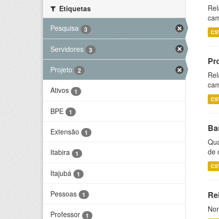
Rel
Etiquetas
cam
Pesquisa
3
CS
Servidores
3
Pr
Projeto
2
Rel
cam
Ativos
1
CS
BPE
1
Ba
Extensão
1
Qua
de 
Itabira
1
CS
Itajubá
1
Pessoas
Rel
1
Nom
Professor
1