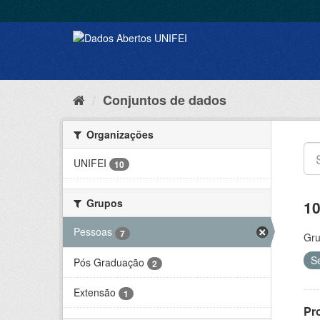
Conjuntos de dados
Organizações
UNIFEI
10
Grupos
10
Pessoas
7
Gru
S
Pós Graduação
2
Extensão
1
Pr