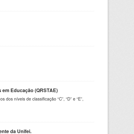
vos em Educação (QRSTAE)
dos níveis de classificação “C”, “D” e “E”,
nte da Unifei.