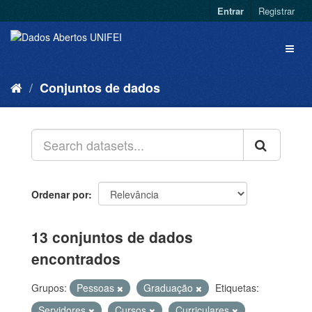
Entrar
Registrar
Conjuntos de dados
Ordenar por
13 conjuntos de dados
encontrados
Grupos:
Pessoas
Graduação
Etiquetas:
Servidores
Cursos
Curriculares