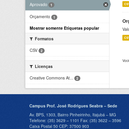
Aprovado
CS
1
Orçamento
1
Or
Mostrar somente Etiquetas popular
Val
CS
Formatos
CSV
2
Voc
Licenças
Creative Commons At...
2
Campus Prof. José Rodrigues Seabra – Sede
Av. BPS, 1303, Bairro Pinheirinho, Itajubá – MG
Telefone: (35) 3629 – 1101 Fax: (35) 3622 – 3596
Caixa Postal 50 CEP: 37500 903