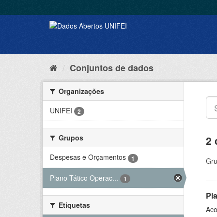
Conjuntos de dados
Organizações
UNIFEI
2
Grupos
2 
Despesas e Orçamentos
1
Gru
Plano Tático Operac...
1
Pl
Etiquetas
Aco