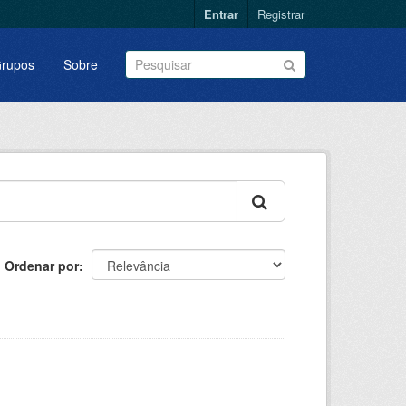
Entrar
Registrar
rupos
Sobre
Ordenar por