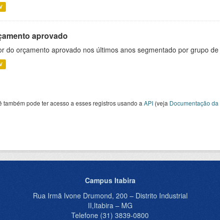
V
çamento aprovado
or do orçamento aprovado nos últimos anos segmentado por grupo de
V
ê também pode ter acesso a esses registros usando a
API
(veja
Documentação da 
Campus Itabira
Rua Irmã Ivone Drumond, 200 – Distrito Industrial
II,Itabira – MG
Telefone (31) 3839-0800