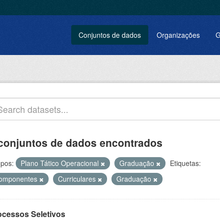
Conjuntos de dados
Organizações
G
conjuntos de dados encontrados
pos:
Plano Tático Operacional
Graduação
Etiquetas:
omponentes
Curriculares
Graduação
ocessos Seletivos