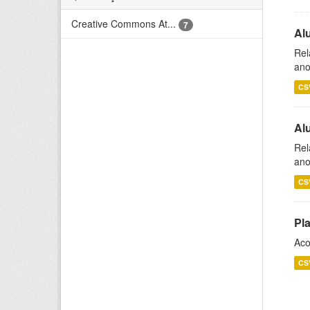
Creative Commons At...
7
Al
Rel
ano
CS
Al
Rel
ano
CS
Pl
Aco
CS