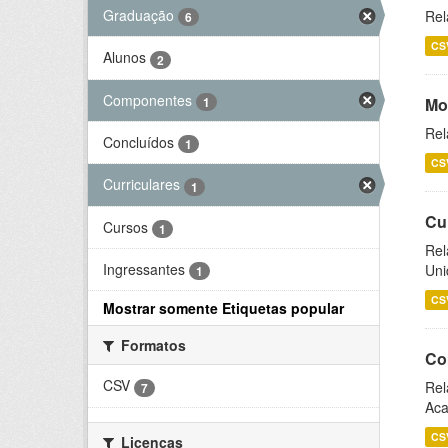
Graduação
Rel
6
CS
Alunos
2
Componentes
1
Mo
Rel
Concluídos
1
CS
Curriculares
1
Cu
Cursos
1
Rel
Ingressantes
Uni
1
CS
Mostrar somente Etiquetas popular
Formatos
Co
CSV
Rel
7
Aca
CS
Licenças