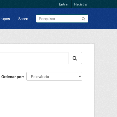
Entrar
Registrar
rupos
Sobre
Ordenar por