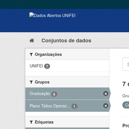
Conjuntos de dados
Organizações
UNIFEI
7
Grupos
7 
Graduação
6
Gru
C
Plano Tático Operac...
1
Etiquetas
Pr