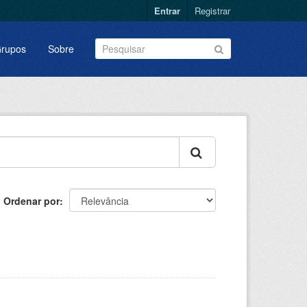
Entrar
Registrar
rupos
Sobre
Ordenar por