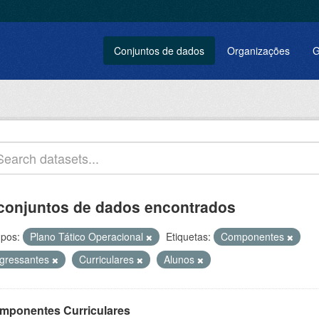
Conjuntos de dados
Organizações
G
conjuntos de dados encontrados
pos:
Plano Tático Operacional
Etiquetas:
Componentes
ngressantes
Curriculares
Alunos
mponentes Curriculares