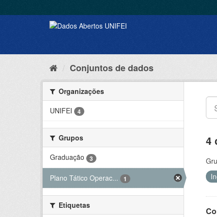
Conjuntos de dados
Organizações
UNIFEI
4
Grupos
4 
Graduação
3
Gru
I
Plano Tático Operac...
1
Etiquetas
Co