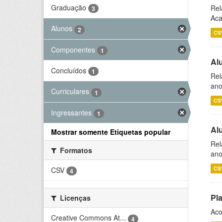
Graduação
Rel
3
Aca
Alunos
2
CS
Componentes
1
Al
Concluídos
1
Rel
ano
Curriculares
1
CS
Ingressantes
1
Al
Mostrar somente Etiquetas popular
Rel
Formatos
ano
CS
CSV
4
Pl
Licenças
Aco
Creative Commons At...
4