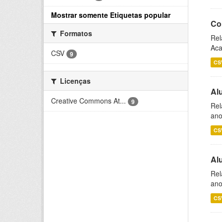
Mostrar somente Etiquetas popular
Co
Formatos
Rel
Aca
CSV
9
CS
Licenças
Al
Creative Commons At...
9
Rel
ano
CS
Al
Rel
ano
CS