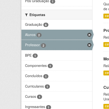
Pós Graduação
1
Qua
de 
Etiquetas
CS
Graduação
6
Pr
Alunos
2
Rel
Professor
CS
2
BPE
1
Mo
Componentes
Rel
1
CS
Concluídos
1
Curriculares
1
Cu
Rel
Cursos
1
Uni
Ingressantes
CS
1