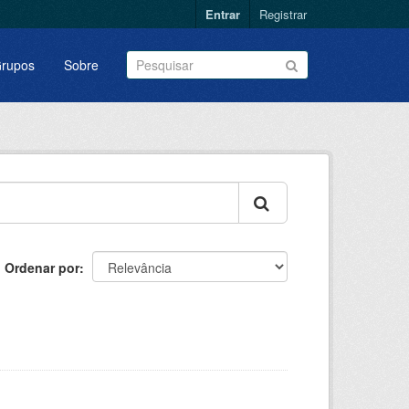
Entrar
Registrar
rupos
Sobre
Ordenar por