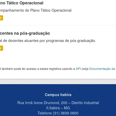
ano Tático Operacional
mpanhamento do Plano Tático Operacional
V
centes na pós-graduação
al de docentes atuantes por programas de pós-graduação.
V
ê também pode ter acesso a esses registros usando a
API
(veja
Documentação da 
Campus Itabira
Rua Irmã Ivone Drumond, 200 – Distrito Industrial
II,Itabira – MG
Telefone (31) 3839-0800