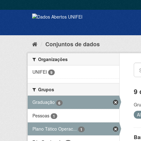
Conjuntos de dados
Organizações
UNIFEI
9
Grupos
9 
Graduação
6
Gru
A
Pessoas
1
Plano Tático Operac...
1
Ba