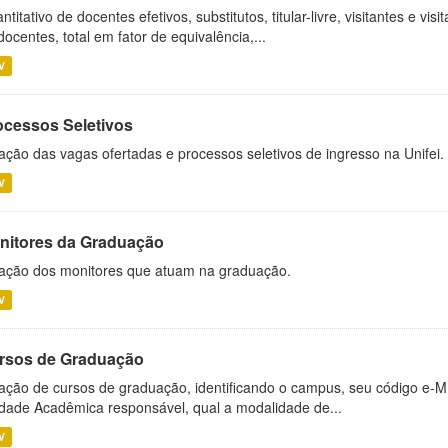
ntitativo de docentes efetivos, substitutos, titular-livre, visitantes e vi
docentes, total em fator de equivalência,...
V
ocessos Seletivos
ação das vagas ofertadas e processos seletivos de ingresso na Unifei.
V
nitores da Graduação
ação dos monitores que atuam na graduação.
V
rsos de Graduação
ação de cursos de graduação, identificando o campus, seu código e-M
dade Acadêmica responsável, qual a modalidade de...
V