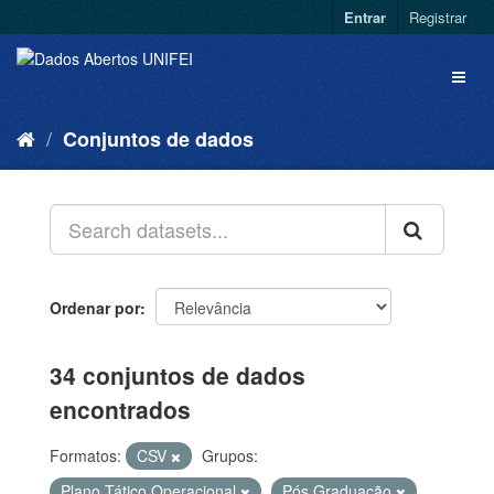
Entrar
Registrar
Conjuntos de dados
Ordenar por
34 conjuntos de dados
encontrados
Formatos:
CSV
Grupos:
Plano Tático Operacional
Pós Graduação