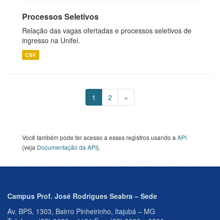
Processos Seletivos
Relação das vagas ofertadas e processos seletivos de
ingresso na Unifei.
CSV
1
2
»
Você também pode ter acesso a esses registros usando a
API
(veja
Documentação da API
).
Campus Prof. José Rodrigues Seabra – Sede
Av. BPS, 1303, Bairro Pinheirinho, Itajubá – MG