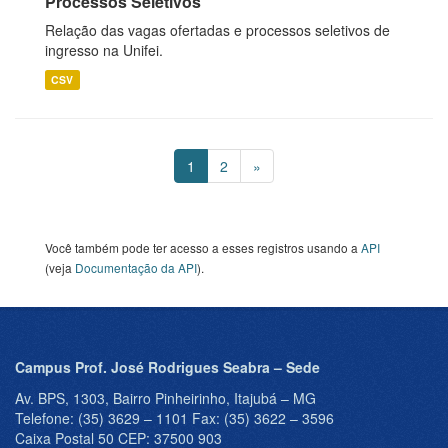
Processos Seletivos
Relação das vagas ofertadas e processos seletivos de
ingresso na Unifei.
CSV
1
2
»
Você também pode ter acesso a esses registros usando a
API
(veja
Documentação da API
).
Campus Prof. José Rodrigues Seabra – Sede
Av. BPS, 1303, Bairro Pinheirinho, Itajubá – MG
Telefone: (35) 3629 – 1101 Fax: (35) 3622 – 3596
Caixa Postal 50 CEP: 37500 903