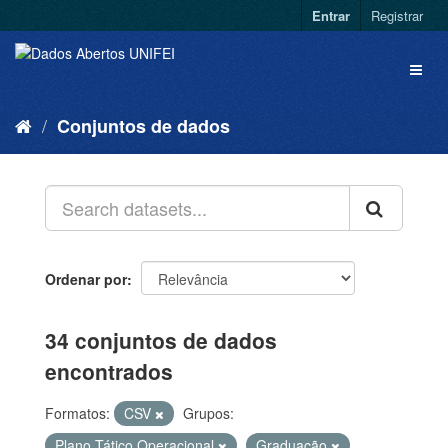
Entrar
Registrar
Conjuntos de dados
Ordenar por
34 conjuntos de dados
encontrados
Formatos:
CSV
Grupos:
Plano Tático Operacional
Graduação