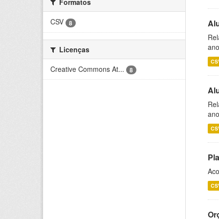
Formatos
CSV
Al
8
Rel
ano
Licenças
CS
Creative Commons At...
8
Al
Rel
ano
CS
Pl
Aco
CS
Or