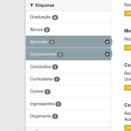
Rel
Etiquetas
CS
Graduação
6
Alunos
2
Mo
Rel
Aprovado
1
CS
Componentes
1
Cu
Concluídos
1
Rel
Curriculares
Uni
1
CS
Cursos
1
Ingressantes
1
Co
Rel
Orçamento
1
Aca
CS