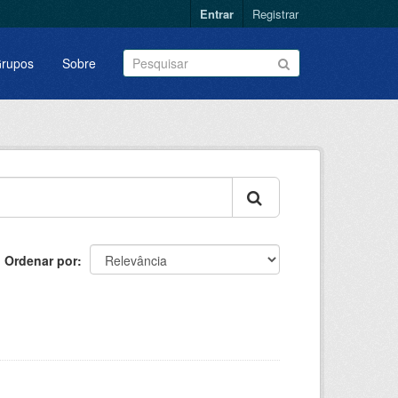
Entrar
Registrar
rupos
Sobre
Ordenar por