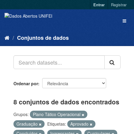
Entrar
Registrar
Conjuntos de dados
Ordenar por
8 conjuntos de dados encontrados
Grupos:
Plano Tático Operacional
Graduação
Etiquetas:
Aprovado
Concluídos
Ingressantes
Curriculares