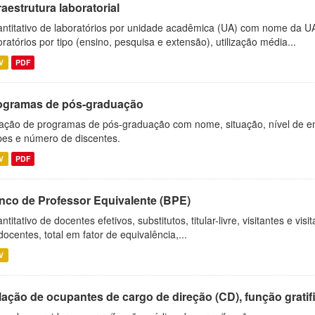
raestrutura laboratorial
ntitativo de laboratórios por unidade acadêmica (UA) com nome da U
oratórios por tipo (ensino, pesquisa e extensão), utilização média...
V
PDF
ogramas de pós-graduação
ação de programas de pós-graduação com nome, situação, nível de ens
es e número de discentes.
V
PDF
nco de Professor Equivalente (BPE)
ntitativo de docentes efetivos, substitutos, titular-livre, visitantes e vi
docentes, total em fator de equivalência,...
V
ação de ocupantes de cargo de direção (CD), função gratifi