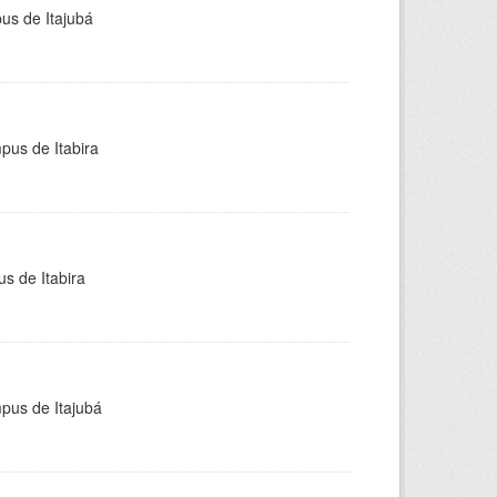
pus de Itajubá
pus de Itabira
s de Itabira
mpus de Itajubá