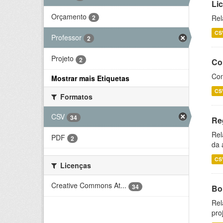
Li
Orçamento
2
Rel
CS
Professor
2
Projeto
2
Co
Con
Mostrar mais Etiquetas
CS
Formatos
CSV
34
Re
Rel
PDF
2
da 
CS
Licenças
Creative Commons At...
34
Bol
Rel
pro