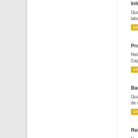
Inf
Qua
lab
CS
Pr
Rel
Cap
CS
Ba
Qua
de 
CS
Rel