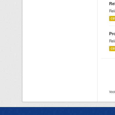
Re
Rel
CS
Pr
Rel
CS
Voc