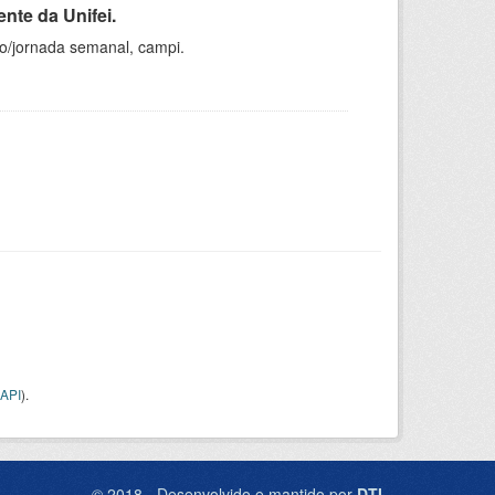
nte da Unifei.
ho/jornada semanal, campi.
API
).
© 2018 - Desenvolvido e mantido por
DTI