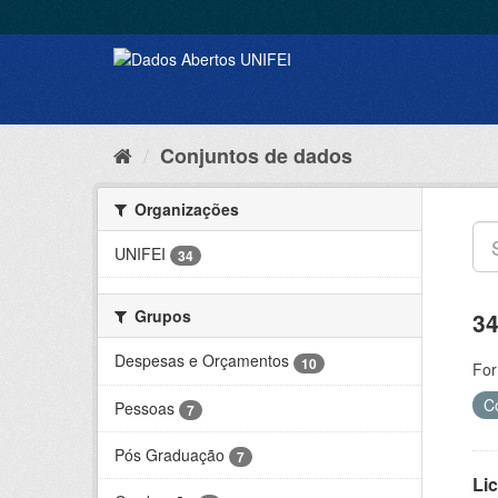
Conjuntos de dados
Organizações
UNIFEI
34
Grupos
34
Despesas e Orçamentos
10
For
C
Pessoas
7
Pós Graduação
7
Lic