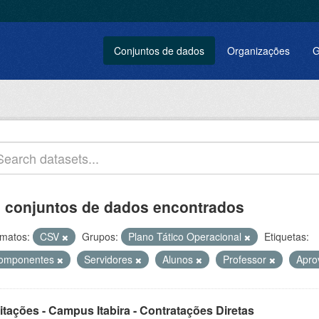
Conjuntos de dados
Organizações
G
 conjuntos de dados encontrados
matos:
CSV
Grupos:
Plano Tático Operacional
Etiquetas:
omponentes
Servidores
Alunos
Professor
Apr
itações - Campus Itabira - Contratações Diretas