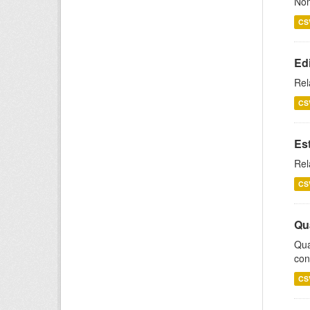
Nom
CS
Ed
Rel
CS
Es
Rel
CS
Qu
Qua
con
CS