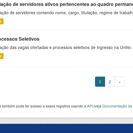
lação de servidores ativos pertencentes ao quadro permane
ação de servidores contendo nome, cargo, titulação, regime de trabal
V
ocessos Seletivos
ação das vagas ofertadas e processos seletivos de ingresso na Unifei.
V
1
2
»
ê também pode ter acesso a esses registros usando a
API
(veja
Documentação da 