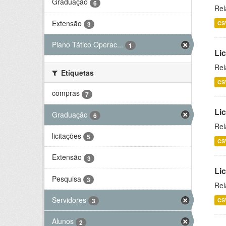
Graduação
6
Rel
Extensão
CS
3
Plano Tático Operac...
1
Lic
Rel
Etiquetas
CS
compras
7
Lic
Graduação
6
Rel
licitações
5
CS
Extensão
3
Li
Pesquisa
3
Rel
Servidores
CS
3
Alunos
2