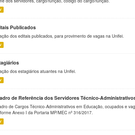
e dos servidores, cargo/função, código do cargo/função.
V
itais Publicados
ação dos editais publicados, para provimento de vagas na Unifei.
V
tagiários
ação dos estagiários atuantes na Unifei.
V
adro de Referência dos Servidores Técnico-Administrati
dro de Cargos Técnico-Administrativos em Educação, ocupados e vagos 
forme Anexo I da Portaria MP/MEC nº 316/2017.
V