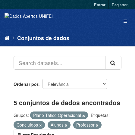
Entrar
Registrar
Conjuntos de dados
Ordenar por
5 conjuntos de dados encontrados
Grupos:
Plano Tático Operacional
Etiquetas:
Concluídos
Alunos
Professor
Filtrar Resultados