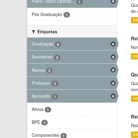
Plano Tático Operac...
1
Qua
de 
Pós Graduação
1
CS
Etiquetas
Rel
Graduação
6
Nom
Servidores
CS
3
Alunos
2
Qu
Professor
Qua
2
con
Aprovado
1
CS
Ativos
1
Re
BPE
1
Rel
Componentes
CS
1