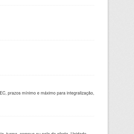
EC, prazos mínimo e máximo para integralização,
ria, turma, campus ou polo de oferta, Unidade