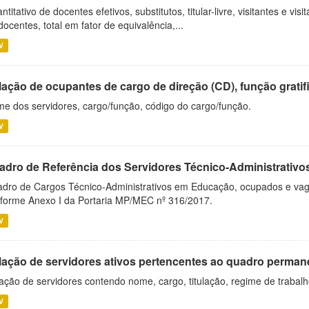
ntitativo de docentes efetivos, substitutos, titular-livre, visitantes e vi
docentes, total em fator de equivalência,...
V
ação de ocupantes de cargo de direção (CD), função gratifi
e dos servidores, cargo/função, código do cargo/função.
V
adro de Referência dos Servidores Técnico-Administrati
dro de Cargos Técnico-Administrativos em Educação, ocupados e vagos 
forme Anexo I da Portaria MP/MEC nº 316/2017.
V
lação de servidores ativos pertencentes ao quadro permane
ação de servidores contendo nome, cargo, titulação, regime de trabal
V