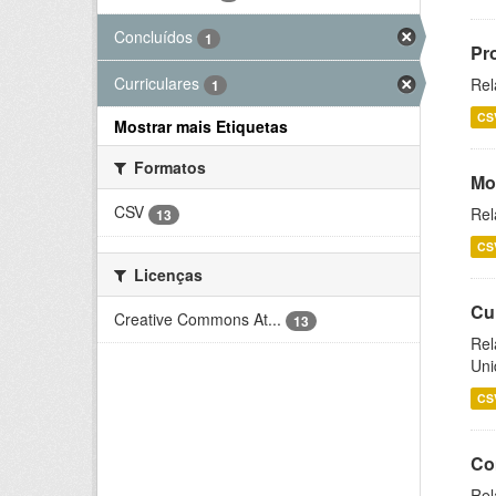
Concluídos
1
Pr
Curriculares
Rel
1
CS
Mostrar mais Etiquetas
Formatos
Mo
CSV
Rel
13
CS
Licenças
Cu
Creative Commons At...
13
Rel
Uni
CS
Co
Rel