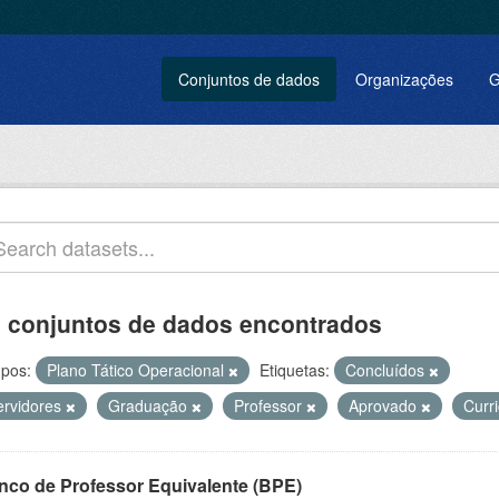
Conjuntos de dados
Organizações
G
 conjuntos de dados encontrados
pos:
Plano Tático Operacional
Etiquetas:
Concluídos
ervidores
Graduação
Professor
Aprovado
Curr
nco de Professor Equivalente (BPE)