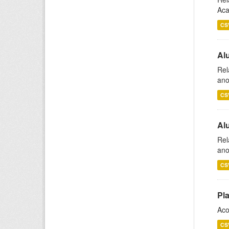
Aca
CS
Al
Rel
ano
CS
Al
Rel
ano
CS
Pl
Aco
CS