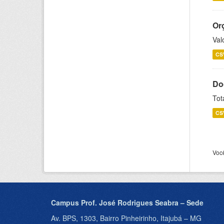
Or
Val
CS
Do
Tot
CS
Voc
Campus Prof. José Rodrigues Seabra – Sede
Av. BPS, 1303, Bairro Pinheirinho, Itajubá – MG