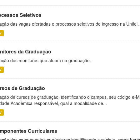
ocessos Seletivos
ação das vagas ofertadas e processos seletivos de ingresso na Unifei.
V
nitores da Graduação
ação dos monitores que atuam na graduação.
V
rsos de Graduação
ação de cursos de graduação, identificando o campus, seu código e-M
dade Acadêmica responsável, qual a modalidade de...
V
mponentes Curriculares
ação dos componentes curriculares identificando sua sigla, carga horá