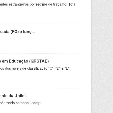
sitantes estrangeiros por regime de trabalho. Total
cada (FG) e funç...
vos em Educação (QRSTAE)
dos níveis de classificação “C”, “D” e “E”,
nte da Unifei.
ho/jornada semanal, campi.