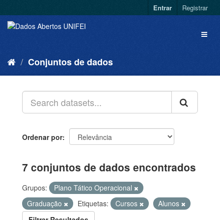
Entrar
Registrar
Conjuntos de dados
Ordenar por
7 conjuntos de dados encontrados
Grupos:
Plano Tático Operacional
Graduação
Etiquetas:
Cursos
Alunos
Filtrar Resultados