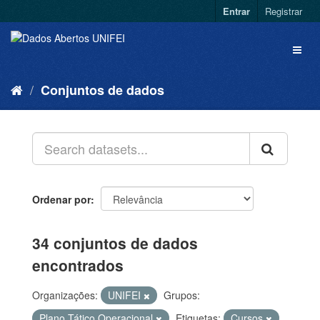
Entrar
Registrar
Conjuntos de dados
Ordenar por
34 conjuntos de dados
encontrados
Organizações:
UNIFEI
Grupos:
Plano Tático Operacional
Etiquetas:
Cursos