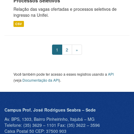
Processos Seletivos
Relação das vagas ofertadas e processos seletivos de
ingresso na Unifei.
CSV
1
2
»
Você também pode ter acesso a esses registros usando a
API
(veja
Documentação da API
).
Campus Prof. José Rodrigues Seabra – Sede
Av. BPS, 1303, Bairro Pinheirinho, Itajubá – MG
Telefone: (35) 3629 – 1101 Fax: (35) 3622 – 3596
Caixa Postal 50 CEP: 37500 903