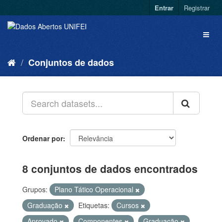
Entrar
Registrar
Conjuntos de dados
Ordenar por
8 conjuntos de dados encontrados
Grupos:
Plano Tático Operacional
Graduação
Etiquetas:
Cursos
Aprovado
Componentes
Graduação