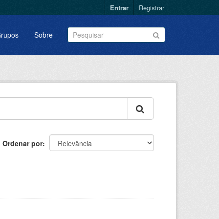
Entrar
Registrar
rupos
Sobre
Ordenar por