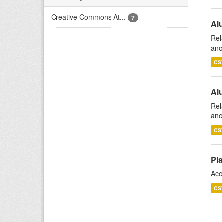
Creative Commons At...
7
Al
Rel
ano
CS
Al
Rel
ano
CS
Pl
Aco
CS