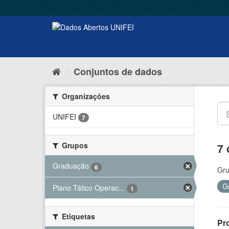
Conjuntos de dados
Organizações
UNIFEI
7
Grupos
7 
Graduação
6
Gru
G
Plano Tático Operac...
1
Etiquetas
Pr