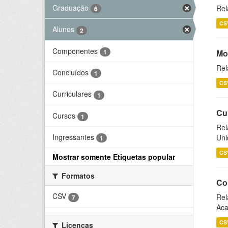
Graduação
Rel
6
CS
Alunos
2
Componentes
1
Mo
Rel
Concluídos
1
CS
Curriculares
1
Cu
Cursos
1
Rel
Ingressantes
Uni
1
CS
Mostrar somente Etiquetas popular
Formatos
Co
CSV
Rel
7
Aca
CS
Licenças