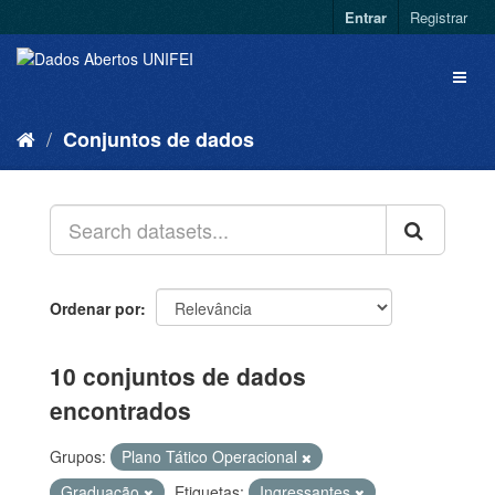
Entrar
Registrar
Conjuntos de dados
Ordenar por
10 conjuntos de dados
encontrados
Grupos:
Plano Tático Operacional
Graduação
Etiquetas:
Ingressantes