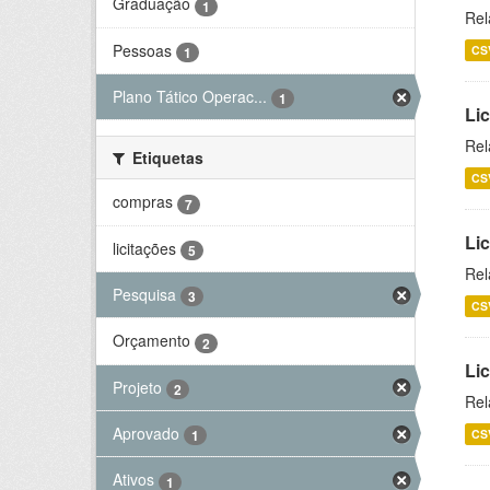
Graduação
1
Rel
Pessoas
CS
1
Plano Tático Operac...
1
Lic
Rel
Etiquetas
CS
compras
7
Lic
licitações
5
Rel
Pesquisa
3
CS
Orçamento
2
Li
Projeto
2
Rel
Aprovado
CS
1
Ativos
1