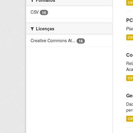
CS
CSV
16
PC
Licenças
Pla
CS
Creative Commons At...
16
Co
Rel
Aca
CS
Ge
Dad
per
CS