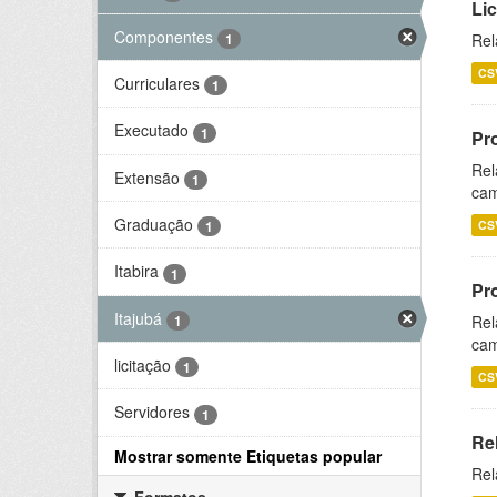
Li
Componentes
1
Rel
CS
Curriculares
1
Executado
1
Pr
Rel
Extensão
1
cam
Graduação
CS
1
Itabira
1
Pr
Itajubá
1
Rel
cam
licitação
1
CS
Servidores
1
Re
Mostrar somente Etiquetas popular
Rel
Formatos