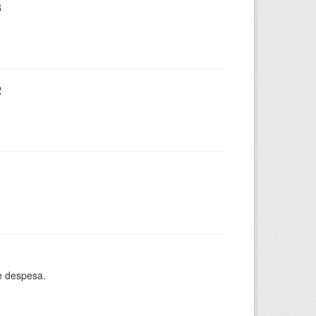
3
2
e despesa.