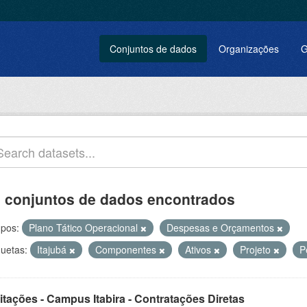
Conjuntos de dados
Organizações
G
 conjuntos de dados encontrados
pos:
Plano Tático Operacional
Despesas e Orçamentos
quetas:
Itajubá
Componentes
Ativos
Projeto
P
itações - Campus Itabira - Contratações Diretas