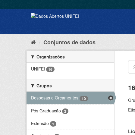
Conjuntos de dados
Organizações
UNIFEI
16
Grupos
16
Despesas e Orçamentos
10
Gru
Eti
Pós Graduação
2
Extensão
1
Lic