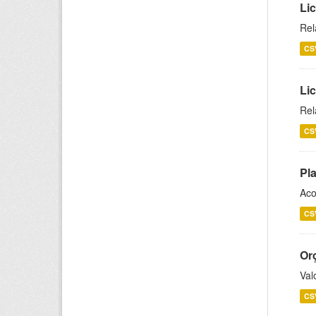
Lic
Rel
CS
Lic
Rel
CS
Pl
Aco
CS
Or
Val
CS