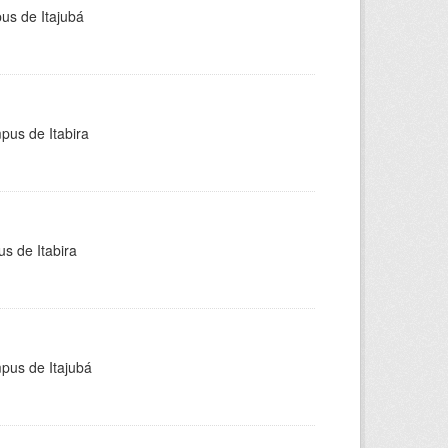
pus de Itajubá
pus de Itabira
s de Itabira
mpus de Itajubá