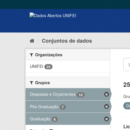
Conjuntos de dados
Organizações
UNIFEI
25
Grupos
25
Despesas e Orçamentos
10
Gru
D
Pós Graduação
7
Graduação
6
Lic