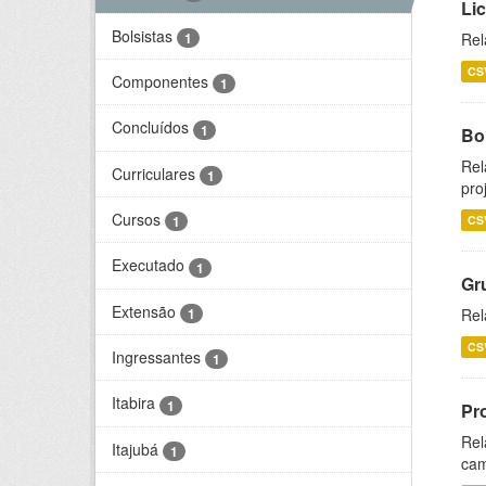
Li
Bolsistas
1
Rel
CS
Componentes
1
Concluídos
1
Bol
Rel
Curriculares
1
pro
Cursos
CS
1
Executado
1
Gr
Extensão
1
Rel
CS
Ingressantes
1
Itabira
1
Pr
Rel
Itajubá
1
cam