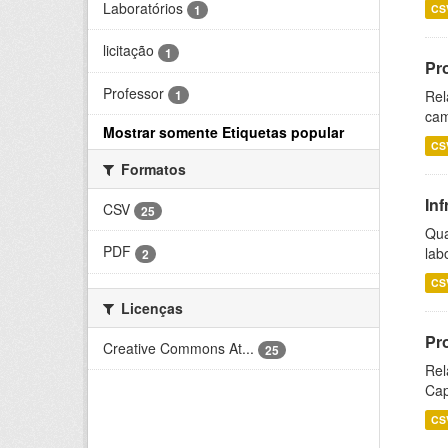
Laboratórios
CS
1
licitação
1
Pr
Professor
1
Rel
cam
Mostrar somente Etiquetas popular
CS
Formatos
Inf
CSV
25
Qua
PDF
lab
2
CS
Licenças
Pr
Creative Commons At...
25
Rel
Cap
CS