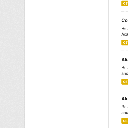
CS
Co
Rel
Aca
CS
Al
Rel
ano
CS
Al
Rel
ano
CS