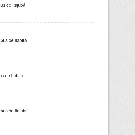
pus de Itajubá
pus de Itabira
s de Itabira
mpus de Itajubá