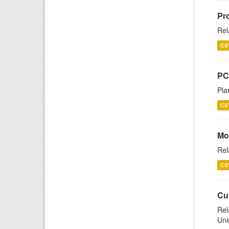
Pr
Rel
CS
PC
Pla
CS
Mo
Rel
CS
Cu
Rel
Uni