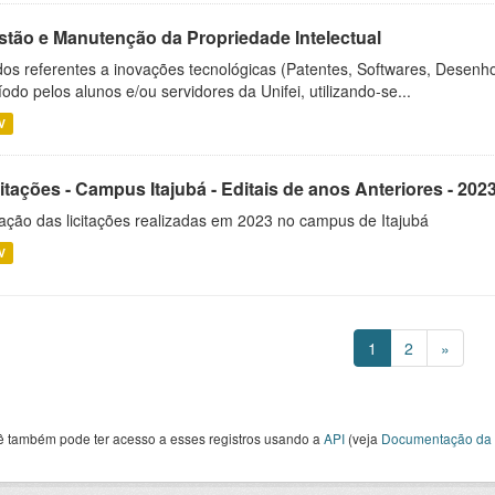
stão e Manutenção da Propriedade Intelectual
os referentes a inovações tecnológicas (Patentes, Softwares, Desenho
íodo pelos alunos e/ou servidores da Unifei, utilizando-se...
V
itações - Campus Itajubá - Editais de anos Anteriores - 202
ação das licitações realizadas em 2023 no campus de Itajubá
V
1
2
»
ê também pode ter acesso a esses registros usando a
API
(veja
Documentação da 