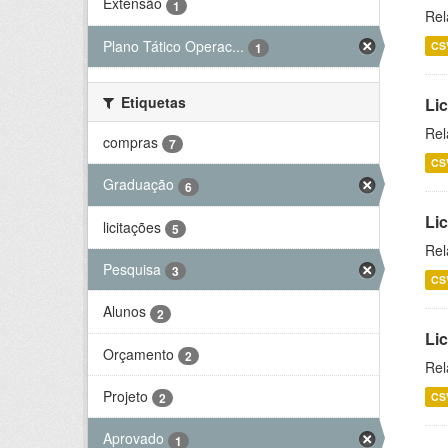
Extensão
1
Rel
Plano Tático Operac...
CS
1
Etiquetas
Lic
Rel
compras
7
CS
Graduação
6
Lic
licitações
5
Rel
Pesquisa
3
CS
Alunos
2
Li
Orçamento
2
Rel
Projeto
CS
2
Aprovado
1