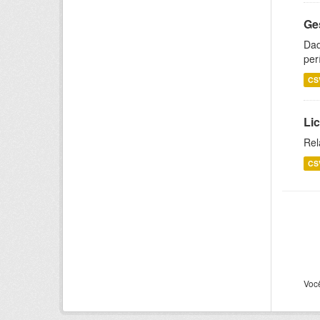
Ge
Dad
per
CS
Lic
Rel
CS
Voc