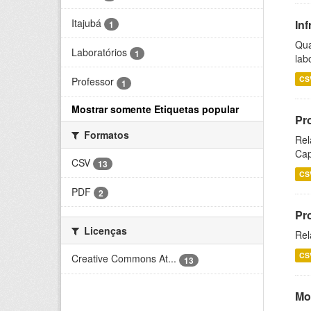
Itajubá
Inf
1
Qua
Laboratórios
1
lab
CS
Professor
1
Mostrar somente Etiquetas popular
Pr
Formatos
Rel
Cap
CSV
13
CS
PDF
2
Pr
Licenças
Rel
CS
Creative Commons At...
13
Mo