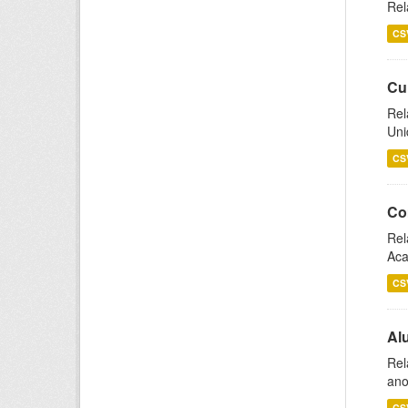
Rel
CS
Cu
Rel
Uni
CS
Co
Rel
Aca
CS
Al
Rel
ano
CS