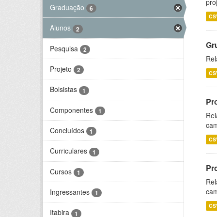
pro
Graduação
6
CS
Alunos
2
Gr
Pesquisa
2
Rel
Projeto
2
CS
Bolsistas
1
Pr
Componentes
1
Rel
cam
Concluídos
1
CS
Curriculares
1
Pr
Cursos
1
Rel
cam
Ingressantes
1
CS
Itabira
1