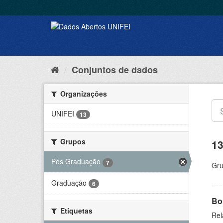
Conjuntos de dados
Organizações
UNIFEI
13
Grupos
13
Pós Graduação
7
Gru
Graduação
6
Bol
Etiquetas
Rel