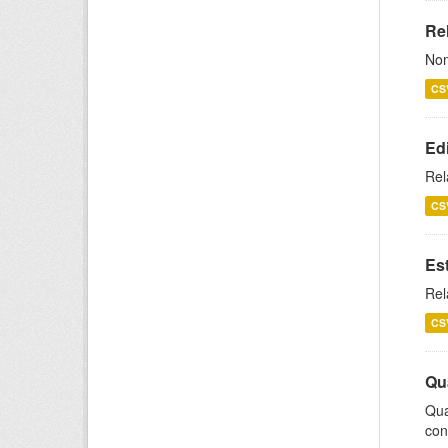
Rel
Nom
CS
Ed
Rel
CS
Es
Rel
CS
Qu
Qua
con