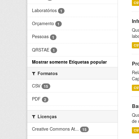
CS
Laboratórios
1
Inf
Orçamento
1
Qua
lab
Pessoas
1
CS
QRSTAE
1
Mostrar somente Etiquetas popular
Pr
Rel
Formatos
Cap
CSV
15
CS
PDF
2
Ba
Qua
Licenças
de 
Creative Commons At...
15
CS