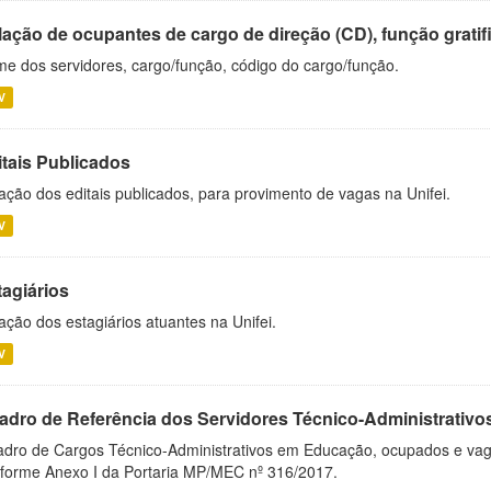
ação de ocupantes de cargo de direção (CD), função gratifi
e dos servidores, cargo/função, código do cargo/função.
V
itais Publicados
ação dos editais publicados, para provimento de vagas na Unifei.
V
tagiários
ação dos estagiários atuantes na Unifei.
V
adro de Referência dos Servidores Técnico-Administrati
dro de Cargos Técnico-Administrativos em Educação, ocupados e vagos 
forme Anexo I da Portaria MP/MEC nº 316/2017.