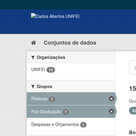
Conjuntos de dados
Organizações
UNIFEI
15
Grupos
15
Pessoas
7
Gru
A
Pós Graduação
7
Despesas e Orçamentos
1
Bol