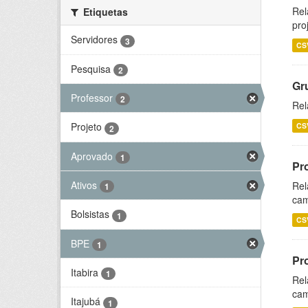
Rel
Etiquetas
pro
Servidores
3
CS
Pesquisa
2
Gr
Professor
2
Rel
Projeto
CS
2
Aprovado
1
Pr
Ativos
Rel
1
cam
Bolsistas
1
CS
BPE
1
Pr
Itabira
1
Rel
cam
Itajubá
1