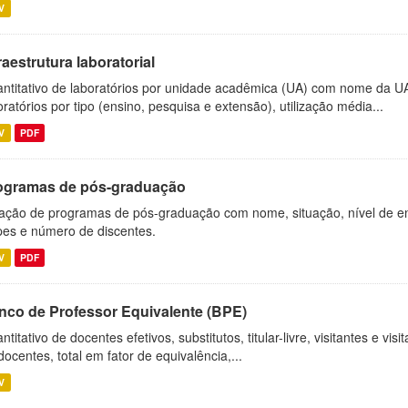
V
raestrutura laboratorial
ntitativo de laboratórios por unidade acadêmica (UA) com nome da U
oratórios por tipo (ensino, pesquisa e extensão), utilização média...
V
PDF
ogramas de pós-graduação
ação de programas de pós-graduação com nome, situação, nível de ens
es e número de discentes.
V
PDF
nco de Professor Equivalente (BPE)
ntitativo de docentes efetivos, substitutos, titular-livre, visitantes e vi
docentes, total em fator de equivalência,...
V