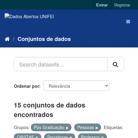
Entrar
Registrar
Conjuntos de dados
Ordenar por
15 conjuntos de dados
encontrados
Grupos:
Pós Graduação
Pessoas
Etiquetas:
QRSTAE
Servidores
Professor