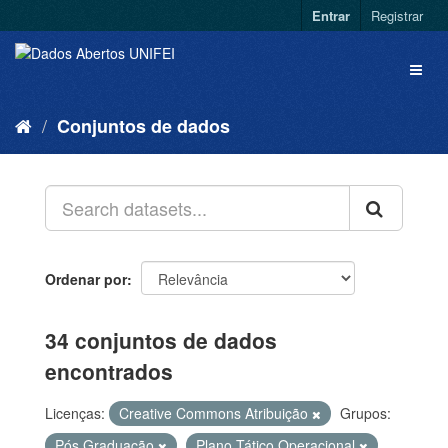
Entrar
Registrar
Conjuntos de dados
Ordenar por
34 conjuntos de dados
encontrados
Licenças:
Creative Commons Atribuição
Grupos:
Pós Graduação
Plano Tático Operacional