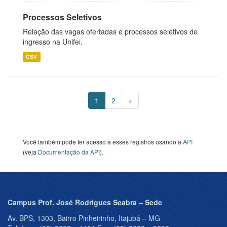
Processos Seletivos
Relação das vagas ofertadas e processos seletivos de
ingresso na Unifei.
CSV
1
2
»
Você também pode ter acesso a esses registros usando a
API
(veja
Documentação da API
).
Campus Prof. José Rodrigues Seabra – Sede
Av. BPS, 1303, Bairro Pinheirinho, Itajubá – MG