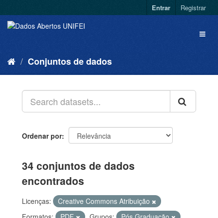
Entrar
Registrar
Conjuntos de dados
Ordenar por
34 conjuntos de dados
encontrados
Licenças:
Creative Commons Atribuição
Formatos:
PDF
Grupos:
Pós Graduação