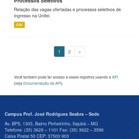
Processos Seletivos
Relação das vagas ofertadas e processos seletivos de
ingresso na Unifei.
CSV
1
2
»
Você também pode ter acesso a esses registros usando a
API
(veja
Documentação da API
).
Campus Prof. José Rodrigues Seabra – Sede
Av. BPS, 1303, Bairro Pinheirinho, Itajubá – MG
Telefone: (35) 3629 – 1101 Fax: (35) 3622 – 3596
Caixa Postal 50 CEP: 37500 903